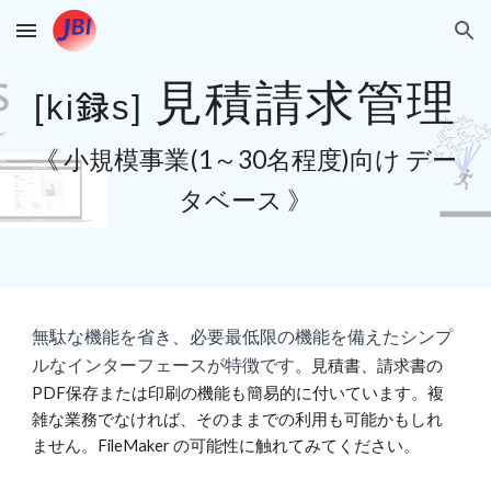
Skip to main content
Skip to navigation
見積請求管理
録
[
ki
s]
《 小規模事業(1～30名程度)向け デー
タベース 》
無駄な機能を省き、必要最低限の機能を備えたシンプ
ルなインターフェースが特徴です
。見積書、請求書の
PDF保存
または印刷の機能も簡易的に付いています。複
雑な業務でなければ、そのままでの利用も可能かもしれ
ません。
FileMaker の可能性に触れてみてください。