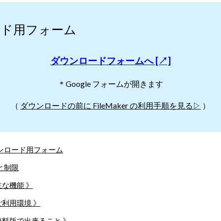
ード用フォーム
ダウンロードフォームへ [↗]
＊Google フォームが開きます
（
ダウンロードの前に FileMaker の利用手順を見る▷
）
ウンロード用フォーム
能と制限
主な機能 》
ご利用環境 》
無料版で出来ること 》