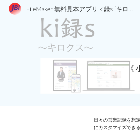
FileMaker 無料見本アプリ ki録s [キロクスプレイス]｜JBI
Sk
《 
日々の営業記録
を想
にカスタマイズできる 