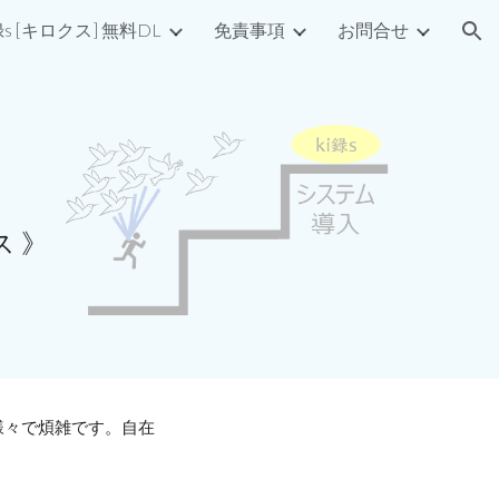
録s [キロクス] 無料DL
免責事項
お問合せ
ion
ス 》
様々で煩雑です
。自在