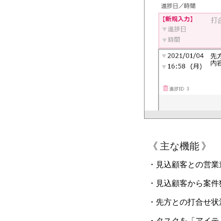
《 主な機能 》
・見込顧客
との営業
・
見込顧客から案件
・
先方との打合せ状
・タスクを「アイテ