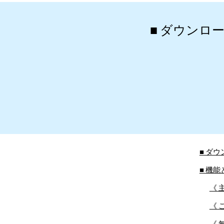
■ ダウンロ
■ ダ
■ 機
《 
《 
《 