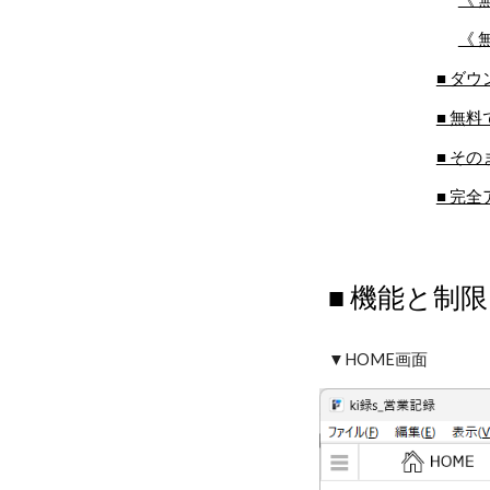
《 
■ ダ
■ 無
■ そ
■ 完
■ 機能と制限
▼HOME画面